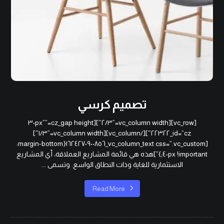
تصميم كرسي
[vc_row][vc_column width=”٢/٣″][cz_gap height=”٣٠px”
id=”cz_٢٢٣٢٢″][/vc_column][vc_column width=”١/٣″]
[vc_column_text css=”.vc_custom_١٦٢٤٢٧٠٩٠٠٨٥٦{margin-bottom:
٤٠px !important;}”]هذه هي قائمة المشاريع العملاقة، أي المشاريع
الاستثمارية للغاية وذات النطاق الواسع. وتسمى ...
Read More