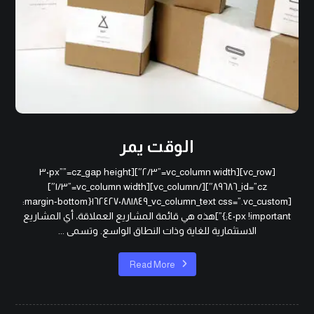
الوقت يمر
[vc_row][vc_column width=”٢/٣″][cz_gap height=”٣٠px”
id=”cz_٨٩٦٨٦″][/vc_column][vc_column width=”١/٣″]
[vc_column_text css=”.vc_custom_١٦٢٤٢٧٠٨٨١٨٤٩{margin-bottom:
٤٠px !important;}”]هذه هي قائمة المشاريع العملاقة، أي المشاريع
الاستثمارية للغاية وذات النطاق الواسع. وتسمى ...
Read More