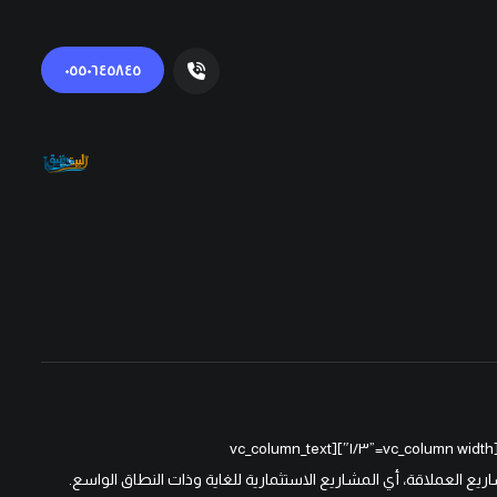
٠٥٥٠٦٤٥٨٤٥
[vc_row][vc_column width=”٢/٣″][cz_gap height=”٣٠px” id=”cz_٨٩٦٨٦″][/vc_column][vc_column width=”١/٣″][vc_column_text
margi: ٤٠px !important;}”]هذه هي قائمة المشاريع العملاقة، أي المشاريع الاستثمارية للغاية وذات النطاق الواسع.