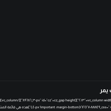
يمر
css=”.vc_custom_١٦٢٤٢٧٠٨٨١٨٤٩{n-bottom