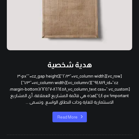
هدية شخصية
[vc_row][vc_column width=”٢/٣″][cz_gap height=”٣٠px”
id=”cz_٩٤٨٨٩″][/vc_column][vc_column width=”١/٣″]
[vc_column_text css=”.vc_custom_١٦٢٤٢٧٠٨٦٦٤٥٨{margin-bottom:
٤٠px !important;}”]هذه هي قائمة المشاريع العملاقة، أي المشاريع
الاستثمارية للغاية وذات النطاق الواسع. وتسمى ...
Read More