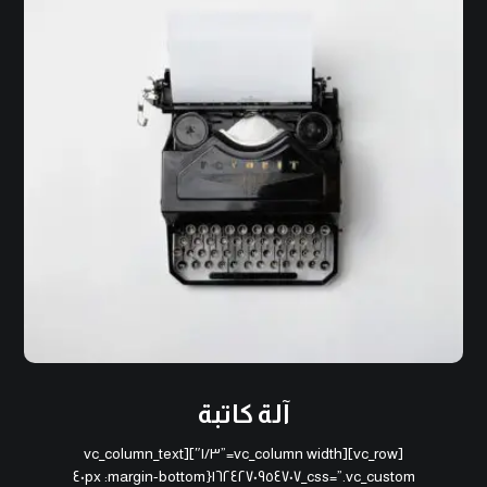
آلة كاتبة
[vc_row][vc_column width=”١/٣″][vc_column_text
css=”.vc_custom_١٦٢٤٢٧٠٩٥٤٧٠٧{margin-bottom: ٤٠px