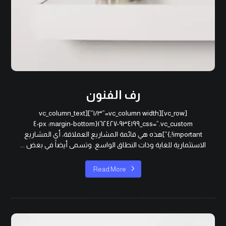
رف الفنون
[vc_row][vc_column width=”١/٣″][vc_column_text
css=”.vc_custom_١٦٢٤٢٧٠٩٣٤١٩٩{margin-bottom: ٤٠px
!important;}”]هذه هي قائمة المشاريع العملاقة، أي المشاريع
الاستثمارية للغاية وذات النطاق الواسع. وتسمى أيضاً في بعض ...
Read More