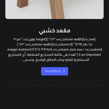
مقعد خشبي
[vc_row][vc_column width=”٢/٣″][cz_gap height=”٣٠px”
id=”cz_٦٧٦٩١″][/vc_column][vc_column width=”١/٣″]
[vc_column_text css=”.vc_custom_١٦٢٤٢٧٠٩٦٣٨٥٧{margin-bottom:
٤٠px !important;}”]هذه هي قائمة المشاريع العملاقة، أي المشاريع
الاستثمارية للغاية وذات النطاق الواسع. وتسمى ...
Read More