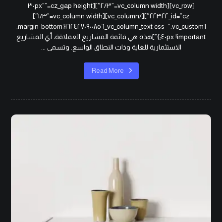
[vc_row][vc_column width=”٢/٣″][cz_gap height=”٣٠px”
id=”cz_٢٢٣٢٢″][/vc_column][vc_column width=”١/٣″]
[vc_column_text css=”.vc_custom_١٦٢٤٢٧٠٩٠٠٨٥٦{margin-bottom:
٤٠px !important;}”]هذه هي قائمة المشاريع العملاقة، أي المشاريع
الاستثمارية للغاية وذات النطاق الواسع. وتسمى ...
Read More