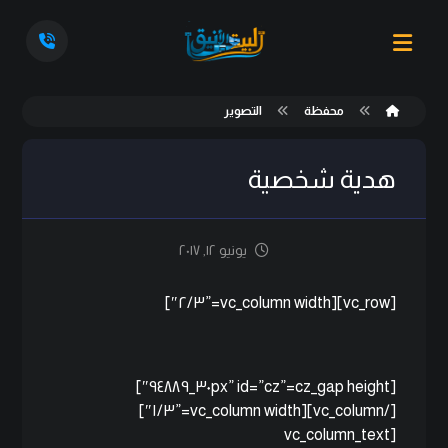
محفظة
التصوير
هدية شخصية
يونيو ١٢, ٢٠١٧
[vc_row][vc_column width=”٢/٣″]
[cz_gap height=”٣٠px” id=”cz_٩٤٨٨٩″]
[/vc_column][vc_column width=”١/٣″]
[vc_column_text