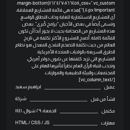
css=”.vc_custom_١٦٢٤٢٧٠٨٦٦٤٥٨{margin-bottom:
٤٠px !important;}”]هذه هي قائمة المشاريع العملاقة،
أي المشاريع الاستثمارية للغاية وذات النطاق الواسع.
وتسمى أيضاً في بعض الأحيان “برامج كُبرى”. بعض
هذه المشاريع من الضخامة بحيث لا يجوز أبداً أن تكون
القائمة كاملة. أصبح المشروع الأكثر تكلفة في تاريخ
العالم من حيث تكلفة التضخم النقدي المعدل هو نظام
الطرق السريعة بالولايات المتحدة الأمريكية.
المشاريع التي تزيد كلفتها عن بليون دولار أمريكي،
وتجذب انتباه الرأي العام نظراً لتأثيرها الهام على
المجتمعات والبيئة الطبيعية والموازنات.
[/vc_column_text]
ابراهيم سعيد
عميل
شركة
انشأ من قبل
الجمعة، ٢٩ شوال، ١٤٤١
مكتمل
HTML / CSS / JS
مهارات