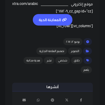
xtra.com/arabic
موقع إلكتروني
[cz_gap id=”cz_٨٧٢٠٩″]
المعاينة الحية
[/vc_column][/vc_row]
يونيو ١٢, ٢٠١٧
التصوير
تصميم العلامة التجارية
خلاق
شخصي
نشر
هدية مجانية
يلهم