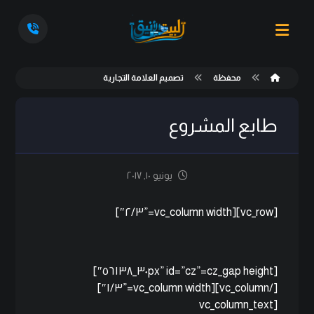
محفظة
تصميم العلامة التجارية
طابع المشروع
يونيو ١٠, ٢٠١٧
[vc_row][vc_column width=”٢/٣″]
[cz_gap height=”٣٠px” id=”cz_٥٦١٣٨″]
[/vc_column][vc_column width=”١/٣″]
[vc_column_text