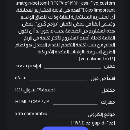
css=”.vc_custom_١٦٢٤٢٧١٥٩١٩٦٣{margin-bottom:
٤٠px !important;}”]هذه هي قائمة المشاريع العملاقة،
أي المشاريع الاستثمارية للغاية وذات النطاق الواسع.
وتسمى أيضاً في بعض الأحيان “برامج كُبرى”. بعض
هذه المشاريع من الضخامة بحيث لا يجوز أبداً أن تكون
القائمة كاملة. أصبح المشروع الأكثر تكلفة في تاريخ
العالم من حيث تكلفة التضخم النقدي المعدل هو نظام
الطرق السريعة بالولايات المتحدة الأمريكية.
[/vc_column_text]
ابراهيم سعيد
عميل
شركة
انشأ من قبل
الجمعة،٢٩ شوال، ١٤٤١
مكتمل
HTML / CSS / JS
مهارات
xtra.com/arabic
موقع إلكتروني
[cz_gap id=”cz_١٧٨١٤″]