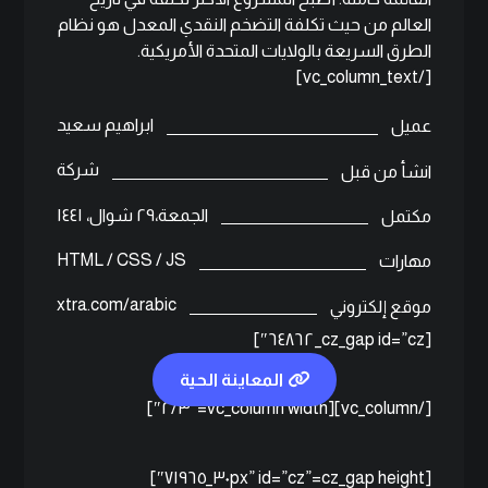
العالم من حيث تكلفة التضخم النقدي المعدل هو نظام
الطرق السريعة بالولايات المتحدة الأمريكية.
[/vc_column_text]
ابراهيم سعيد
عميل
شركة
انشأ من قبل
الجمعة،٢٩ شوال، ١٤٤١
مكتمل
HTML / CSS / JS
مهارات
xtra.com/arabic
موقع إلكتروني
[cz_gap id=”cz_٦٤٨٦٢″]
المعاينة الحية
[/vc_column][vc_column width=”٢/٣″]
[cz_gap height=”٣٠px” id=”cz_٧١٩٦٥″]