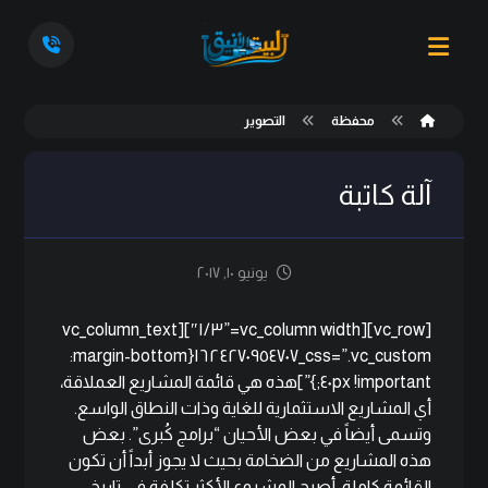
محفظة
التصوير
آلة كاتبة
يونيو ١٠, ٢٠١٧
[vc_row][vc_column width=”١/٣″][vc_column_text
css=”.vc_custom_١٦٢٤٢٧٠٩٥٤٧٠٧{margin-bottom:
٤٠px !important;}”]هذه هي قائمة المشاريع العملاقة،
أي المشاريع الاستثمارية للغاية وذات النطاق الواسع.
وتسمى أيضاً في بعض الأحيان “برامج كُبرى”. بعض
هذه المشاريع من الضخامة بحيث لا يجوز أبداً أن تكون
القائمة كاملة. أصبح المشروع الأكثر تكلفة في تاريخ