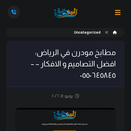
Uncategorized
مطابخ مودرن في الرياض:
افضل التصاميم و الافكار – –
٠٥٥٠٦٤٥٨٤٥
يونيو ١٤, ٢٠٢٦