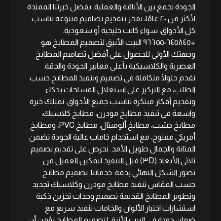
الجودة تجمع بين الأناقة والعملية. بفضل خبرتنا الممتدة
لأكثر من ٢٠ عامًا، نفخر بتقديم تصاميم متنوعة تناسب
كل الأذواق، سواء كانت خليجية أو سعودية.
+٩٦٦٥٥٠٦٤٥٨٤٥ البيت الأنيق لتصميم المطابخ هو
وجهتك الأولى للحصول على أفضل تصاميم المطابخ
العصرية والكلاسيكية بأعلى معايير الجودة والدقة.
نقدم حلولًا متكاملة في تصميم وتنفيذ المطابخ حسب
الطلب، مع التركيز على استغلال المساحات بذكاء
وتقديم أفكار مبتكرة تناسب جميع الأذواق. نمتلك خبرة
واسعة في تنفيذ مطابخ مودرن، مطابخ كلاسيك،
مطابخ خشب، مطابخ ألوميتال، مطابخ PVC، ومطابخ
أمريكي مفتوح، مع استخدام خامات عالية الجودة تضمن
المتانة والجمال طويل الأمد. نحرص على تقديم تصميم
ثلاثي الأبعاد (٣D) قبل التنفيذ لتمكين العميل من
تصور الشكل النهائي بدقة. خدماتنا: تصميم مطابخ
حسب المقاس تنفيذ مطابخ مودرن وكلاسيك تجديد
وتطوير المطابخ القديمة تصميم وحدات تخزين ذكية
استشارات اختيار الألوان والخامات تنفيذ سريع مع
ضمان جودة في البيت الأنيق لتصميم المطابخ نؤمن أن