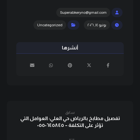
Superabkeryno@gmail.com
يونيو ١٤, ٢٠٢٦
Uncategorized
سابق
تفصيل مطابخ بالرياض حي العلي: العوامل التي
تؤثر على التكلفة – ٠٥٥٠٦٤٥٨٤٥