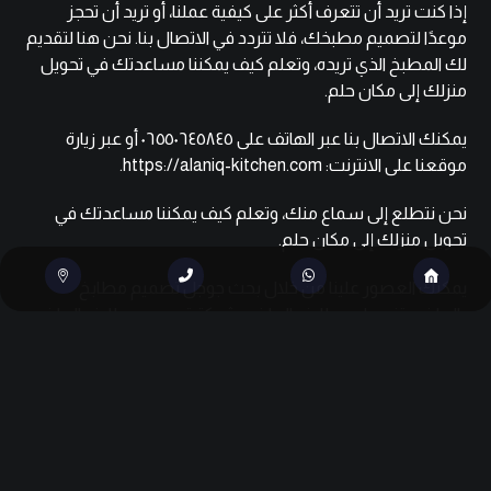
إذا كنت تريد أن تتعرف أكثر على كيفية عملنا، أو تريد أن تحجز
موعدًا لتصميم مطبخك، فلا تتردد في الاتصال بنا. نحن هنا لتقديم
لك المطبخ الذي تريده، وتعلم كيف يمكننا مساعدتك في تحويل
منزلك إلى مكان حلم.
يمكنك الاتصال بنا عبر الهاتف على
٠٦٥٥٠٦٤٥٨٤٥
أو عبر زيارة
موقعنا على الانترنت:
https://alaniq-kitchen.com
.
نحن نتطلع إلى سماع منك، وتعلم كيف يمكننا مساعدتك في
تحويل منزلك إلى مكان حلم.
يمكنك العصور علينا من خلال بحث جوجل تصميم مطابخ
بالرياض، تفصيل مطابخ بالرياض، شركة تصميم مطابخ بالرياض،
مطابخ مودرن بالرياض، مطابخ كلاسيك بالرياض، أفضل شركة
مطابخ في الرياض، تنفيذ مطابخ حسب الطلب بالرياض، تصميم
مطابخ مودرن صغيرة بالرياض، تفصيل مطابخ ألمنيوم بالرياض
بأسعار مناسبة، مطابخ جاهزة بالرياض مع التركيب، أسعار
تصميم المطابخ في الرياض، أفضل معلم مطابخ بالرياض، تجديد
مطابخ قديمة بالرياض، تصميم مطبخ أمريكي مفتوح بالرياض،