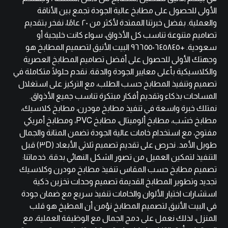
الأولى للحصول على مطابخ عالية الجودة تجمع بين الأناقة
والعملية. بفضل خبرتنا الممتدة لأكثر من ٢٠ عامًا، نفخر بتقديم
تصاميم متنوعة تناسب كل الأذواق، سواء كانت خليجية أو
سعودية. +٩٦٦٥٥٠٦٤٥٨٤٥ البيت الأنيق لتصميم المطابخ هو
وجهتك الأولى للحصول على أفضل تصاميم المطابخ العصرية
والكلاسيكية بأعلى معايير الجودة والدقة. نقدم حلولًا متكاملة في
تصميم وتنفيذ المطابخ حسب الطلب، مع التركيز على استغلال
المساحات بذكاء وتقديم أفكار مبتكرة تناسب جميع الأذواق.
نمتلك خبرة واسعة في تنفيذ مطابخ مودرن، مطابخ كلاسيك،
مطابخ خشب، مطابخ ألوميتال، مطابخ PVC، ومطابخ أمريكي
مفتوح، مع استخدام خامات عالية الجودة تضمن المتانة والجمال
طويل الأمد. نحرص على تقديم تصميم ثلاثي الأبعاد (٣D) قبل
التنفيذ لتمكين العميل من تصور الشكل النهائي بدقة. خدماتنا:
تصميم مطابخ حسب المقاس تنفيذ مطابخ مودرن وكلاسيك
تجديد وتطوير المطابخ القديمة تصميم وحدات تخزين ذكية
استشارات اختيار الألوان والخامات تنفيذ سريع مع ضمان جودة
في البيت الأنيق لتصميم المطابخ نؤمن أن المطبخ هو قلب
المنزل، لذلك نعمل على دمج الجمال مع الوظيفة العملية، مع