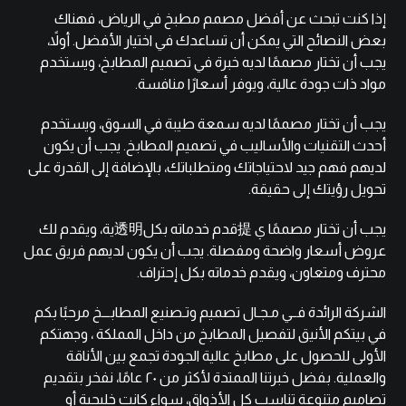
إذا كنت تبحث عن أفضل مصمم مطبخ في الرياض، فهناك
بعض النصائح التي يمكن أن تساعدك في اختيار الأفضل. أولاً،
يجب أن تختار مصممًا لديه خبرة في تصميم المطابخ، ويستخدم
مواد ذات جودة عالية، ويوفر أسعارًا منافسة.
يجب أن تختار مصممًا لديه سمعة طيبة في السوق، ويستخدم
أحدث التقنيات والأساليب في تصميم المطابخ. يجب أن يكون
لديهم فهم جيد لاحتياجاتك ومتطلباتك، بالإضافة إلى القدرة على
تحويل رؤيتك إلى حقيقة.
يجب أن تختار مصممًا ي 提قدم خدماته بكل透明ية، ويقدم لك
عروض أسعار واضحة ومفصلة. يجب أن يكون لديهم فريق عمل
محترف ومتعاون، ويقدم خدماته بكل إحتراف.
الشركة الرائدة فــي مـجـال تصميم وتـصنيع المطابـــخ مرحبًا بكم
في بيتكم الأنيق لتفصيل المطابخ من داخل المملكة ، وجهتكم
الأولى للحصول على مطابخ عالية الجودة تجمع بين الأناقة
والعملية. بفضل خبرتنا الممتدة لأكثر من ٢٠ عامًا، نفخر بتقديم
تصاميم متنوعة تناسب كل الأذواق، سواء كانت خليجية أو