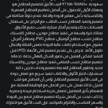
سعودية. +٩٦٦٥٥٠٦٤٥٨٤٥ البيت الأنيق لتصميم المطابخ هو
وجهتك الأولى للحصول على أفضل تصاميم المطابخ العصرية
والكلاسيكية بأعلى معايير الجودة والدقة. نقدم حلولًا متكاملة في
تصميم وتنفيذ المطابخ حسب الطلب، مع التركيز على استغلال
المساحات بذكاء وتقديم أفكار مبتكرة تناسب جميع الأذواق.
نمتلك خبرة واسعة في تنفيذ مطابخ مودرن، مطابخ كلاسيك،
مطابخ خشب، مطابخ ألوميتال، مطابخ PVC، ومطابخ أمريكي
مفتوح، مع استخدام خامات عالية الجودة تضمن المتانة والجمال
طويل الأمد. نحرص على تقديم تصميم ثلاثي الأبعاد (٣D) قبل
التنفيذ لتمكين العميل من تصور الشكل النهائي بدقة. خدماتنا:
تصميم مطابخ حسب المقاس تنفيذ مطابخ مودرن وكلاسيك
تجديد وتطوير المطابخ القديمة تصميم وحدات تخزين ذكية
استشارات اختيار الألوان والخامات تنفيذ سريع مع ضمان جودة
في البيت الأنيق لتصميم المطابخ نؤمن أن المطبخ هو قلب
المنزل، لذلك نعمل على دمج الجمال مع الوظيفة العملية، مع
الاهتمام بأدق التفاصيل لضمان تجربة استخدام مريحة وعصرية.
إذا كنت تبحث عن أفضل شركة تصميم مطابخ تجمع بين الجودة
والسعر المناسب والالتزام بالمواعيد، فإن البيت الأنيق هو اختيارك