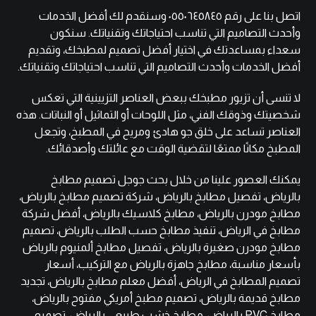
اتصل بنا على رقم ٠٥٥٠٦٤٥٨٤٥ وسنقدم لك أفضل الخدمات
وأحدث التصاميم التي تناسب احتياجاتك وتقنياتك. سنكون
سعداء بمساعدتك في اختيار أفضل تصميم لمطبخك، وتقديم
أفضل الخدمات وأحدث التصاميم التي تناسب احتياجاتك وتقنياتك.
لا تنسى أن تزيور مطبخك ببعض العناصر التزيينية التي تعكس
شخصيتك وذوقك الفني، مثل اللوحات أو التماثيل أو النباتات. هذه
العناصر تساعد على خلق جو هادئ ومريح في المطبخ، وتجعل
المطبخ مكانًا ممتعًا لتقضية الوقت مع عائلتك وأصدقائك.
يمكنك العصور علينا من خلال بحث جوجل تصميم مطابخ
بالرياض، تفصيل مطابخ بالرياض، شركة تصميم مطابخ بالرياض،
مطابخ مودرن بالرياض، مطابخ كلاسيك بالرياض، أفضل شركة
مطابخ في الرياض، تنفيذ مطابخ حسب الطلب بالرياض، تصميم
مطابخ مودرن صغيرة بالرياض، تفصيل مطابخ ألمنيوم بالرياض
بأسعار مناسبة، مطابخ جاهزة بالرياض مع التركيب، أسعار
تصميم المطابخ في الرياض، أفضل معلم مطابخ بالرياض، تجديد
مطابخ قديمة بالرياض، تصميم مطبخ أمريكي مفتوح بالرياض،
مطابخ PVC بالرياض، مطابخ خشب طبيعي بالرياض، تصميم