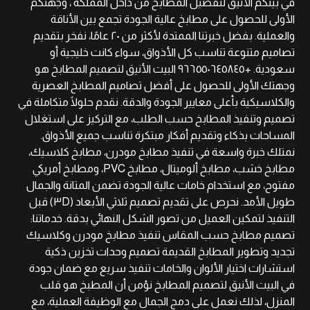
في بيتكم الأنيق لتفصيل المطابخ من داخل المملكة ، وجهتكم
الأولى للحصول على مطابخ عالية الجودة تجمع بين الأناقة
والعملية. بفضل خبرتنا الممتدة لأكثر من ٢٠ عامًا، نفخر بتقديم
تصاميم متنوعة تناسب كل الأذواق، سواء كانت خليجية أو
سعودية. +٩٦٦٥٥٠٦٤٥٨٤٥ البيت الأنيق لتصميم المطابخ هو
وجهتك الأولى للحصول على أفضل تصاميم المطابخ العصرية
والكلاسيكية بأعلى معايير الجودة والدقة. نقدم حلولًا متكاملة في
تصميم وتنفيذ المطابخ حسب الطلب، مع التركيز على استغلال
المساحات بذكاء وتقديم أفكار مبتكرة تناسب جميع الأذواق.
نمتلك خبرة واسعة في تنفيذ مطابخ مودرن، مطابخ كلاسيك،
مطابخ خشب، مطابخ ألوميتال، مطابخ PVC، ومطابخ أمريكي
مفتوح، مع استخدام خامات عالية الجودة تضمن المتانة والجمال
طويل الأمد. نحرص على تقديم تصميم ثلاثي الأبعاد (٣D) قبل
التنفيذ لتمكين العميل من تصور الشكل النهائي بدقة. خدماتنا:
تصميم مطابخ حسب المقاس تنفيذ مطابخ مودرن وكلاسيك
تجديد وتطوير المطابخ القديمة تصميم وحدات تخزين ذكية
استشارات اختيار الألوان والخامات تنفيذ سريع مع ضمان جودة
في البيت الأنيق لتصميم المطابخ نؤمن أن المطبخ هو قلب
المنزل، لذلك نعمل على دمج الجمال مع الوظيفة العملية، مع