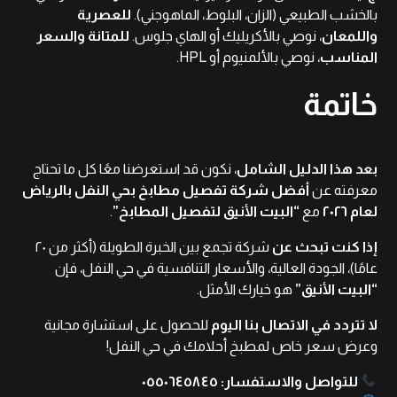
بالخشب الطبيعي (الزان، البلوط، الماهوجني).
للعصرية
واللمعان
، نوصي بالأكريليك أو الهاي جلوس.
للمتانة والسعر
المناسب
، نوصي بالألمنيوم أو HPL.
خاتمة
بعد هذا الدليل الشامل
، نكون قد استعرضنا معًا كل ما تحتاج
معرفته عن
أفضل شركة تفصيل مطابخ بحي النفل بالرياض
لعام ٢٠٢٦
مع
“البيت الأنيق لتفصيل المطابخ”
.
إذا كنت تبحث عن
شركة تجمع بين الخبرة الطويلة (أكثر من ٢٠
عامًا)، الجودة العالية، والأسعار التنافسية في حي النفل، فإن
“البيت الأنيق”
هو خيارك الأمثل.
لا تتردد في الاتصال بنا اليوم
للحصول على استشارة مجانية
وعرض سعر خاص لمطبخ أحلامك في حي النفل!
للتواصل والاستفسار: ٠٥٥٠٦٤٥٨٤٥