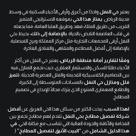
يعتبر
حي النفل
واحدًا من أعرق وأرقى الأحياء السكنية في وسط
مدينة الرياض.
يمتاز هذا الحي
بموقعه الاستراتيجي المتميز
القريب من طريق الملك فهد وطريق العليا العامة، مما يجعله
في قلب العاصمة النابض بالحياة.
بالإضافة إلى ذلك
، يحيط بحي
النفل أرقى المجمعات التجارية مثل مركز المملكة وبرج الفيصلية،
بالإضافة إلى أفضل المطاعم والمقاهي والفنادق الفاخرة.
وفقًا لتقارير
أمانة منطقة الرياض
، يعتبر حي النفل من أكثر
الأحياء طلبًا للسكن والاستثمار العقاري، حيث تجمع المنازل فيه
بين التصاميم الكلاسيكية القديمة والفلل العصرية الحديثة.
تتميز
فلل ومنازل حي النفل
بالمساحات المتوسطة إلى الكبيرة،
والطابع المعماري المتنوع الذي يترك مجالًا للإبداع في تصميم
المطابخ.
لهذا السبب
، يبحث الكثير من سكان هذا الحي العريق عن
أفضل
شركة تفصيل مطابخ بحي النفل
تقدم لهم مطابخ تجمع بين
الفخامة والأناقة والجودة العالية التي تتناسب مع مكانة الحي.
في
هذا الدليل الشامل
من
“البيت الأنيق لتفصيل المطابخ”
(