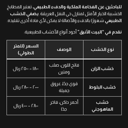
للباحثين عن الفخامة الملكية والدفء الطبيعي
، تعتبر المطابخ
الخشبية الخيار الأمثل لمنازل حي النفل العريقة.
يضفي الخشب
الطبيعي
شعورًا بالدفء والأصالة لا يمكن لأي مادة أخرى تقليده.
نقدم في “البيت الأنيق”
أجود أنواع الأخشاب الطبيعية:
السعر (للمتر
نوع الخشب
الوصف
الطولي)
فاتح اللون، صلب
خشب الزان
١٨٠٠ – ٢٥٠٠ ريال
ومتين
قوي جدًا، عروق
خشب البلوط
٢٠٠٠ – ٢٨٠٠ ريال
جميلة
خشب
أحمر داكن، فاخر
٢٨٠٠ – ٤٠٠٠ ريال
الماهوجني
جدًا