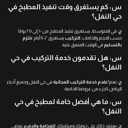
س: كم يستغرق وقت تنفيذ المطبخ في
حي النفل؟
ج:
في المتوسط، يستغرق تنفيذ المطبخ من ١٠ إلى ٢٥ يومًا
حسب الحجم والخامات.
التركيب
يستغرق ٢-٤ أيام.
نلتزم
بالتسليم
في الوقت المتفق عليه.
س: هل تقدمون خدمة التركيب في حي
النفل؟
ج:
نعم!
نقدم خدمة التركيب المجانية
في حي النفل وجميع أحياء
الرياض كجزء من عروضنا الخاصة.
س: ما هي أفضل خامة لمطبخ في حي
النفل؟
ج:
يعتمد ذلك على ذوقك وميزانيتك.
للفخامة والدفء
، نوصي