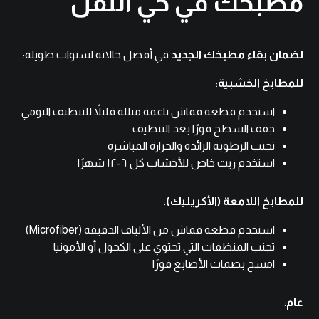
مطبخك في حي النفل
لضمان بقاء مطبخك الجديد
في أفضل حالاته لسنوات طويلة:
للمطابخ الخشبية
:
استخدم قطعة قماش ناعمة مبللة قليلاً للتنظيف اليومي
جفف السطح فورًا بعد التنظيف
تجنب الرطوبة الزائدة والحرارة المباشرة
استخدم زيت خاص للأخشاب كل ٦-١٢ شهرًا
للمطابخ اللامعة (الأكريليك)
:
استخدم قطعة قماش من الألياف الدقيقة (Microfiber)
تجنب المنظفات التي تحتوي على الكحول أو الأمونيا
امسح بصمات الأصابع فورًا
عام
: