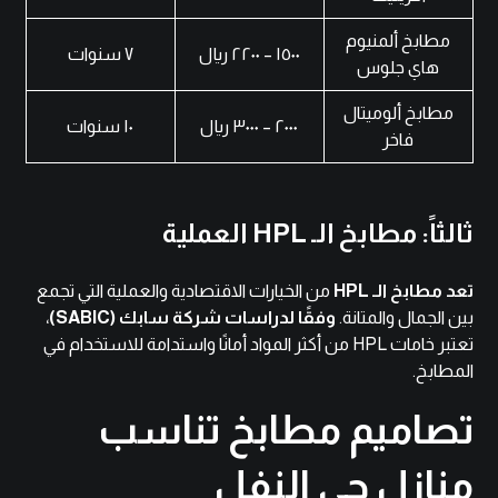
مطابخ ألمنيوم
١٥٠٠ – ٢٢٠٠ ريال
٧ سنوات
هاي جلوس
مطابخ ألوميتال
٢٠٠٠ – ٣٠٠٠ ريال
١٠ سنوات
فاخر
ثالثاً: مطابخ الـ HPL العملية
تعد مطابخ الـ HPL
من الخيارات الاقتصادية والعملية التي تجمع
بين الجمال والمتانة.
وفقًا لدراسات
شركة سابك (SABIC)
،
تعتبر خامات HPL من أكثر المواد أمانًا واستدامة للاستخدام في
المطابخ.
تصاميم مطابخ تناسب
منازل حي النفل