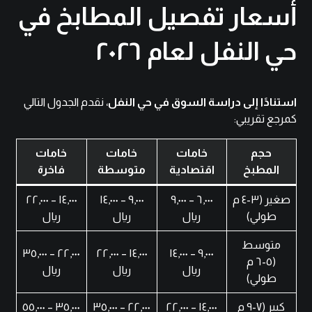
أسعار تفصيل المطابخ في
حي النفل لعام ٢٠٢٦
استنادًا إلى دراسة السوق في حي النفل
، نقدم الجدول التالي
كمرجع تقريبي:
حجم
خامات
خامات
خامات
المطبخ
اقتصادية
متوسطة
فاخرة
صغير (٣-٤ م
٦,٠٠٠ – ٩,٠٠٠
٩,٠٠٠ – ١٤,٠٠٠
١٤,٠٠٠ – ٢٢,٠٠٠
طولي)
ريال
ريال
ريال
متوسط
٢٢,٠٠٠ – ٣٥,٠٠٠
١٤,٠٠٠ – ٢٢,٠٠٠
٩,٠٠٠ – ١٤,٠٠٠
(٥-٦ م
ريال
ريال
ريال
طولي)
كبير (٧-٩ م
١٤,٠٠٠ – ٢٢,٠٠٠
٢٢,٠٠٠ – ٣٥,٠٠٠
٣٥,٠٠٠ – ٥٥,٠٠٠