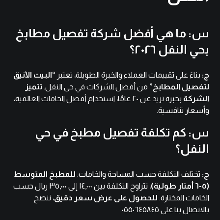
س: ما هي أفضل شركة تفصيل مطابخ
بحي النفل ٢٠٢٦؟
ج:
بناءً على تقييمات العملاء والخبرة الطويلة، تعتبر
“البيت الأنيق
لتفصيل المطابخ”
من أفضل الشركات في حي النفل.
تتميز
الشركة
بخبرة تزيد عن ٢٠ عامًا، استخدام أفضل الخامات العالمية،
وأسعار تنافسية.
س: كم تكلفة تفصيل مطبخ في حي
النفل؟
ج:
تختلف التكلفة حسب المساحة والخامات.
للمطبخ المتوسط
(٥-٦ أمتار طولية)
، تتراوح التكلفة بين ١٤,٠٠٠ إلى ٣٥,٠٠٠ ريال حسب
الخامات المختارة.
للحصول على عرض سعر دقيق
، ننصح
بالاتصال بنا على ٠٥٥٠٦٤٥٨٤٥.